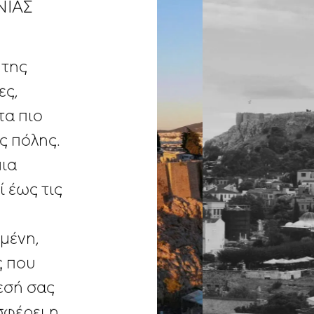
ΝΙΆΣ
της
ες,
τα
πιο
ς
πόλης.
μια
ί
έως
τις
μένη,
ς
που
εσή
σας
σφέρει
η