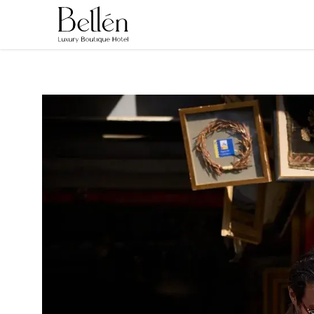
Παράκαμψη
προς
το
κυρίως
περιεχόμενο