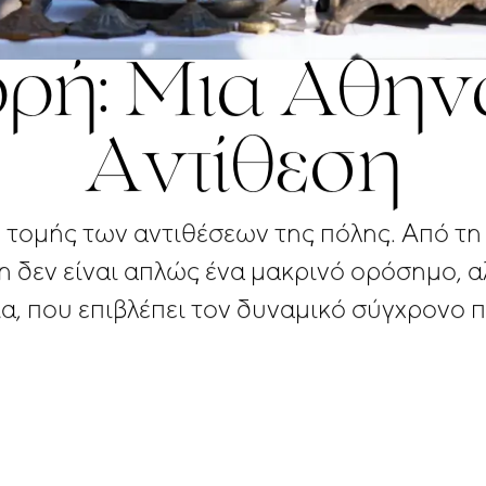
ρή:
Μια
Αθην
Αντίθεση
ο
τομής
των
αντιθέσεων
της
πόλης.
Από
τη
η
δεν
είναι
απλώς
ένα
μακρινό
ορόσημο,
α
α,
που
επιβλέπει
τον
δυναμικό
σύγχρονο
π