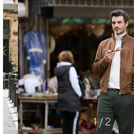
1
/
2