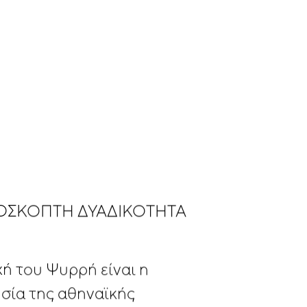
ΌΣΚΟΠΤΗ
ΔΥΑΔΙΚΌΤΗΤΑ
χή
του
Ψυρρή
είναι
η
σία
της
αθηναϊκής