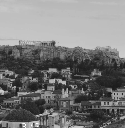
3
/
3