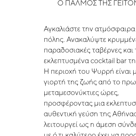
Ο
ΠΑΛΜΌΣ
ΤΗΣ
ΓΕΙΤΟ
Αγκαλιάστε
την
ατμόσφαιρα
πόλης.
Ανακαλύψτε
κρυμμέν
παραδοσιακές
ταβέρνες
και
εκλεπτυσμένα
cocktail
bar
τη
Η
περιοχή
του
Ψυρρή
είναι
γιορτή
της
ζωής
από
το
πρω
μεταμεσονύκτιες
ώρες,
προσφέροντας
μια
εκλεπτυσ
αυθεντική
γεύση
της
Αθήνα
λειτουργεί
ως
η
άμεση
σύνδ
με
ό,τι
καλύτερο
έχει
να
προ