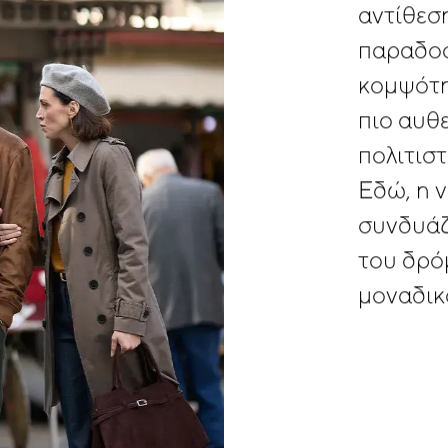
αντίθεσ
παραδο
κομψότ
πιο
αυθε
πολιτιστ
Εδώ,
η
ν
συνδυάζ
του
δρό
μοναδικ