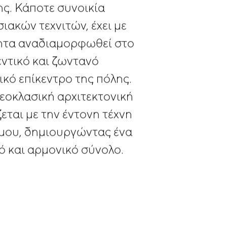
ης.
Κάποτε
συνοικία
σιακών
τεχνιτών,
έχει
με
ητα
αναδιαμορφωθεί
στο
ντικό
και
ζωντανό
ικό
επίκεντρο
της
πόλης.
εοκλασική
αρχιτεκτονική
εται
με
την
έντονη
τέχνη
μου,
δημιουργώντας
ένα
ό
και
αρμονικό
σύνολο.