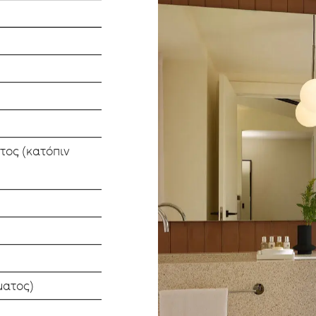
τος (κατόπιν
ματος)