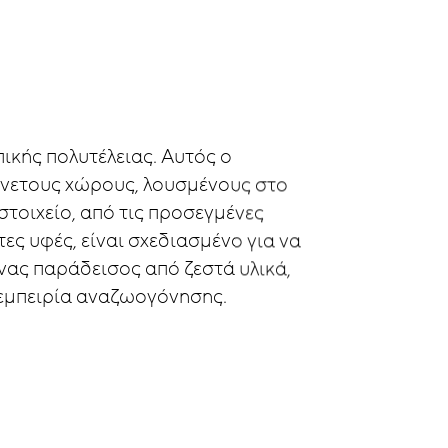
ικής
πολυτέλειας.
Αυτός
ο
νετους
χώρους,
λουσμένους
στο
στοιχείο,
από
τις
προσεγμένες
τες
υφές,
είναι
σχεδιασμένο
για
να
νας
παράδεισος
από
ζεστά
υλικά,
εμπειρία
αναζωογόνησης.