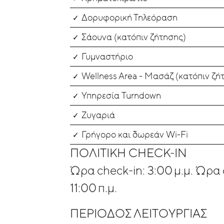
Δορυφορική Τηλεόραση
Σάουνα (κατόπιν ζήτησης)
Γυμναστήριο
Wellness Area - Μασάζ (κατόπιν ζή
Υπηρεσία Turndown
Ζυγαριά
Γρήγορο και δωρεάν Wi-Fi
ΠΟΛΙΤΙΚΉ CHECK-IN
Ώρα check-in: 3:00 μ.μ. Ώρα 
11:00 π.μ.
ΠΕΡΊΟΔΟΣ ΛΕΙΤΟΥΡΓΊΑΣ