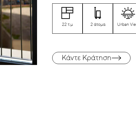
22 τ.μ
2 άτομα
Urban Vi
Κάντε Κράτηση