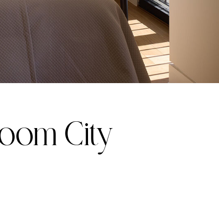
oom
City