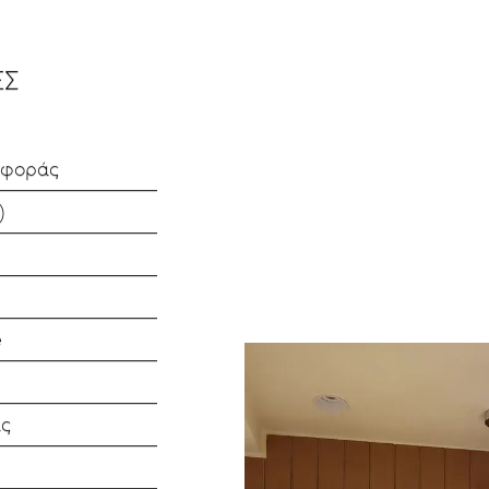
ΕΣ
αφοράς
)
e
ας