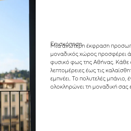
Επισκόπηση
Μια
ανώτερη
έκφραση
προσωπ
μοναδικός
χώρος
προσφέρει
ά
φυσικό
φως
της
Αθήνας.
Κάθε
λεπτομέρειες
έως
τις
καλαίσθη
εμπνέει.
Το
πολυτελές
μπάνιο,
έ
ολοκληρώνει
τη
μοναδική
σας