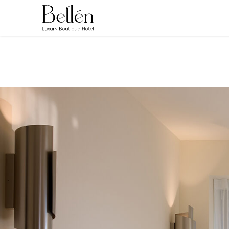
Παράκαμψη
προς
το
κυρίως
περιεχόμενο