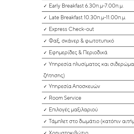
Early Breakfast 6.30π.μ-7.00π.μ.
Late Breakfast 10.30π.μ-11.00π.μ.
Express Check-out
Φαξ, σκάνερ & φωτοτυπικό
Εφημερίδες & Περιοδικά
Υπηρεσία πλυσίματος και σιδερώμα
ζήτησης)
Υπηρεσία Αποσκευών
Room Service
Επιλογές μαξιλαριού
Τάμπλετ στο δωμάτιο (κατόπιν αιτή
Χρηματοκιβώτιο